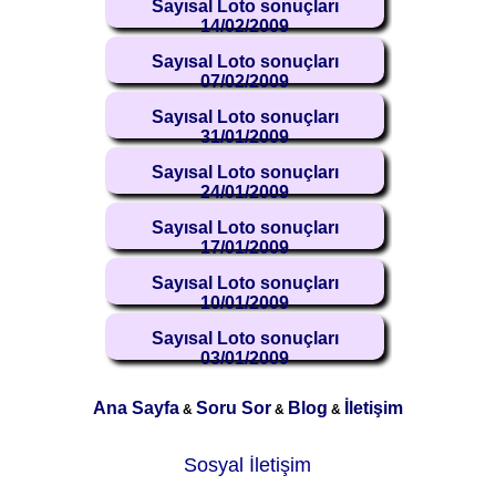
Sayısal Loto sonuçları
14/02/2009
Sayısal Loto sonuçları
07/02/2009
Sayısal Loto sonuçları
31/01/2009
Sayısal Loto sonuçları
24/01/2009
Sayısal Loto sonuçları
17/01/2009
Sayısal Loto sonuçları
10/01/2009
Sayısal Loto sonuçları
03/01/2009
Ana Sayfa
Soru Sor
Blog
İletişim
&
&
&
Sosyal İletişim