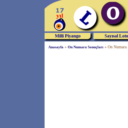
Milli Piyango
Sayısal Lot
Anasayfa
»
On Numara Sonuçları
»
On Numara a