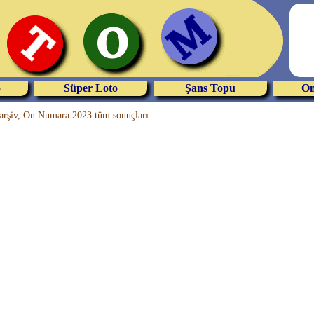
o
Süper Loto
Şans Topu
On
rşiv, On Numara 2023 tüm sonuçları