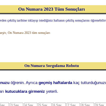
On Numara 2023 Tüm Sonuçları
den çekiliş tarihine tıklayıp istediğiniz haftanın çekiliş sonuçlarını öğrenebili
rşiv, On Numara 2023 tüm sonuçları
On Numara Sorgulama Robotu
unuzu
öğrenin. Ayrıca
geçmiş haftalarda
kaç tutturduğunuzu
arı
kutucuklara girmeniz
yeterli.